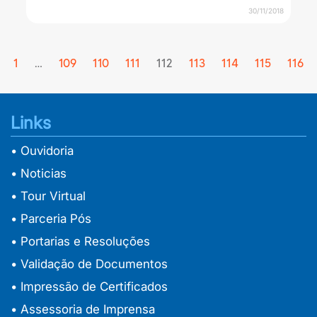
30/11/2018
Previous
1
…
109
110
111
112
113
114
115
116
Links
• Ouvidoria
• Noticias
• Tour Virtual
• Parceria Pós
• Portarias e Resoluções
• Validação de Documentos
• Impressão de Certificados
• Assessoria de Imprensa