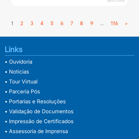
06/07/2026
1
2
3
4
5
6
7
8
9
…
116
>
Next
Links
• Ouvidoria
• Noticias
• Tour Virtual
• Parceria Pós
• Portarias e Resoluções
• Validação de Documentos
• Impressão de Certificados
• Assessoria de Imprensa