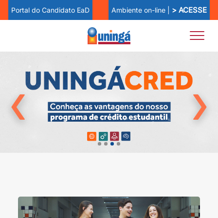
> ACESSE
Ambiente on-line |
Portal do Candidato EaD
‹
›