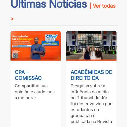
Últimas Notícias
| Ver todas
>
CPA –
ACADÊMICAS DE
COMISSÃO
DIREITO DA
PRÓPRIA DE
UNINGÁ
Compartilhe sua
Pesquisa sobre a
AVALIAÇÃO –
PUBLICAM
opinião e ajude-nos
influência da mídia
2026
ARTIGO EM
a melhorar
no Tribunal do Júri
REVISTA
foi desenvolvida por
JURÍDICA DE
estudantes da
RELEVÂNCIA
graduação e
NACIONAL
publicada na Revista