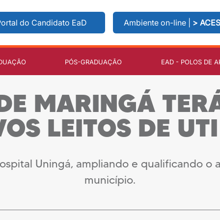
ortal do Candidato EaD
Ambiente on-line |
> ACE
DUAÇÃO
PÓS-GRADUAÇÃO
EAD - POLOS DE A
 DE MARINGÁ TER
OS LEITOS DE UT
ospital Uningá, ampliando e qualificando 
município.