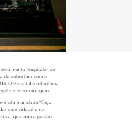
atendimento hospitalar de
rea de cobertura com a
SUS. O Hospital é referência
gião clínico-cirúrgico.
te visita à unidade “Faço
dar com vidas é uma
rteza, que com a gestão