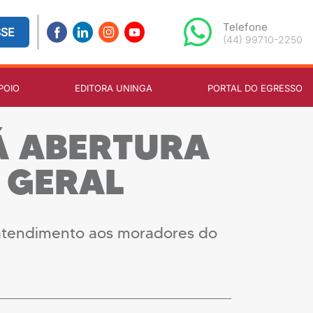
Telefone
SSE
(44) 99710-2250
POIO
EDITORA UNINGA
PORTAL DO EGRESSO
Á ABERTURA
I GERAL
o atendimento aos moradores do