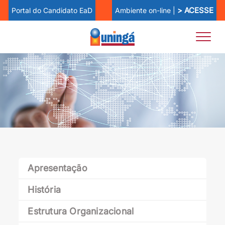
> ACESSE
Ambiente on-line |
Portal do Candidato EaD
Apresentação
História
Estrutura Organizacional