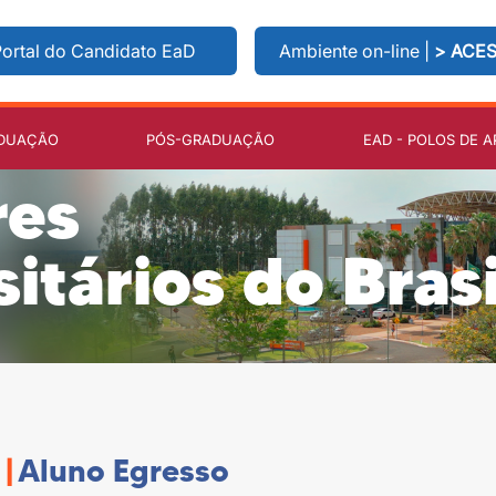
ortal do Candidato EaD
Ambiente on-line |
> ACE
DUAÇÃO
PÓS-GRADUAÇÃO
EAD - POLOS DE A
res
itários do Brasi
|
Aluno Egresso