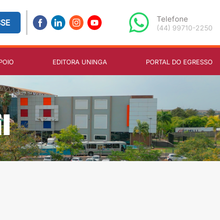
Telefone
SSE
(44) 99710-2250
POIO
EDITORA UNINGA
PORTAL DO EGRESSO
l