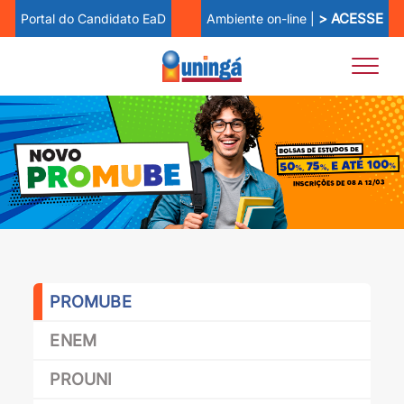
> ACESSE
Ambiente on-line |
Portal do Candidato EaD
PROMUBE
ENEM
PROUNI