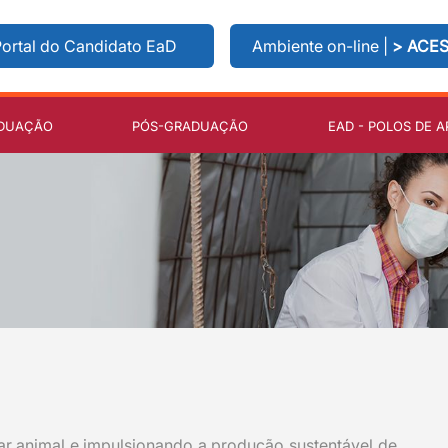
ortal do Candidato EaD
Ambiente on-line |
> ACE
DUAÇÃO
PÓS-GRADUAÇÃO
EAD - POLOS DE A
r animal e impulsionando a produção sustentável de