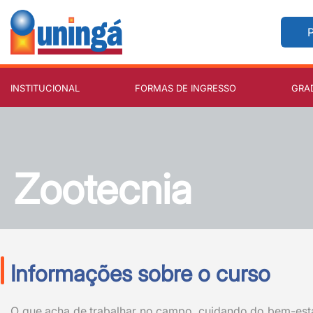
P
INSTITUCIONAL
FORMAS DE INGRESSO
GRA
Zootecnia
Informações sobre o curso
O que acha de trabalhar no campo, cuidando do bem-esta