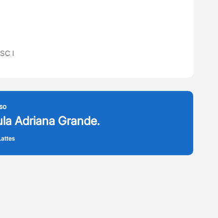
SC I
so
ula Adriana Grande.
attes