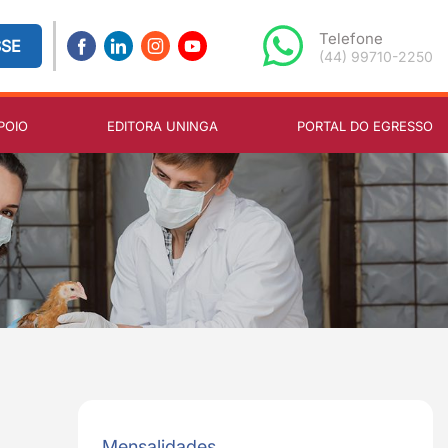
Telefone
SSE
(44) 99710-2250
POIO
EDITORA UNINGA
PORTAL DO EGRESSO
Mensalidades