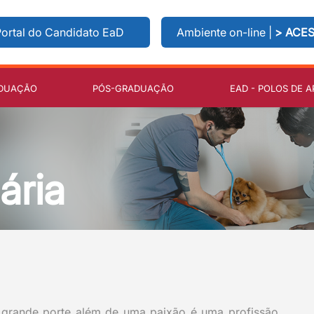
ortal do Candidato EaD
Ambiente on-line |
> ACE
DUAÇÃO
PÓS-GRADUAÇÃO
EAD - POLOS DE A
ária
 grande porte além de uma paixão é uma profissão