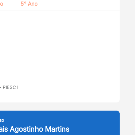
no
5° Ano
 PIESC I
so
hais Agostinho Martins