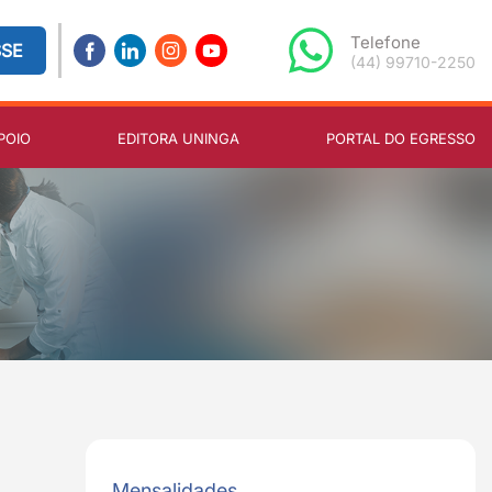
Telefone
SSE
(44) 99710-2250
POIO
EDITORA UNINGA
PORTAL DO EGRESSO
Mensalidades