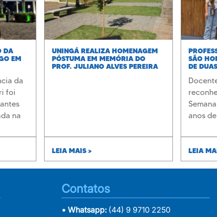
O DA
UNINGÁ REALIZA HOMENAGEM
PROFESS
IGO EM
PÓSTUMA EM MEMÓRIA DO
SÃO HO
PROF. JULIANO ALVES PEREIRA
DE DUAS
DEDICA
ncia da
Docent
i foi
reconhe
dantes
Semana 
ada na
anos de
formaçã
crescim
LEIA MAIS >
LEIA MA
Contatos
• Whatsapp:
(44) 9 9710 2250