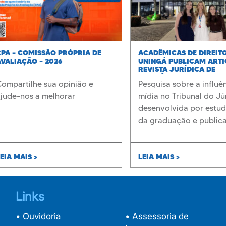
CPA – COMISSÃO PRÓPRIA DE
ACADÊMICAS DE DIREIT
AVALIAÇÃO – 2026
UNINGÁ PUBLICAM ART
REVISTA JURÍDICA DE
RELEVÂNCIA NACIONAL
ompartilhe sua opinião e
Pesquisa sobre a influê
ajude-nos a melhorar
mídia no Tribunal do Júr
desenvolvida por estu
da graduação e public
Revista dos Tribunais
EIA MAIS >
LEIA MAIS >
Links
• Ouvidoria
• Assessoria de