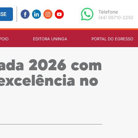
Telefone
SSE
(44) 99710-2250
POIO
EDITORA UNINGA
PORTAL DO EGRESSO
uada 2026 com
excelência no