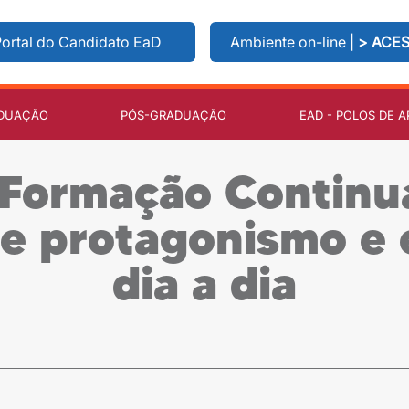
ortal do Candidato EaD
Ambiente on-line |
> ACE
DUAÇÃO
PÓS-GRADUAÇÃO
EAD - POLOS DE A
a Formação Contin
re protagonismo e 
dia a dia