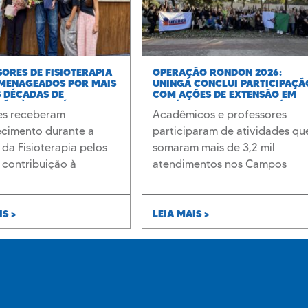
ORES DE FISIOTERAPIA
OPERAÇÃO RONDON 2026:
MENAGEADOS POR MAIS
UNINGÁ CONCLUI PARTICIPAÇÃ
 DÉCADAS DE
COM AÇÕES DE EXTENSÃO EM
ÇÃO À UNINGÁ
PIRAÍ DO SUL E JAGUARIAÍVA
es receberam
Acadêmicos e professores
cimento durante a
participaram de atividades qu
da Fisioterapia pelos
somaram mais de 3,2 mil
 contribuição à
atendimentos nos Campos
o de profissionais e ao
Gerais
ento da instituição
IS >
LEIA MAIS >