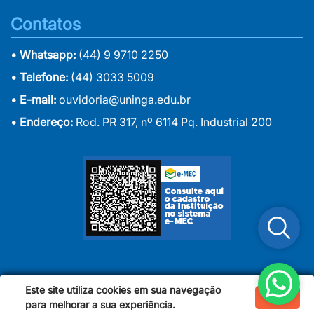
Contatos
• Whatsapp:
(44) 9 9710 2250
• Telefone:
(44) 3033 5009
• E-mail:
ouvidoria@uninga.edu.br
• Endereço:
Rod. PR 317, nº 6114 Pq. Industrial 200
Este site utiliza cookies em sua navegação
Ok
Copyright 2024 | Uningá - Centro Universitário Ingá
para melhorar a sua experiência.