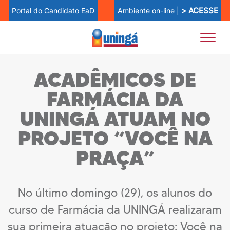
> ACESSE
Ambiente on-line |
Portal do Candidato EaD
ACADÊMICOS DE
FARMÁCIA DA
UNINGÁ ATUAM NO
PROJETO “VOCÊ NA
PRAÇA”
No último domingo (29), os alunos do
curso de Farmácia da UNINGÁ realizaram
sua primeira atuação no projeto: Você na