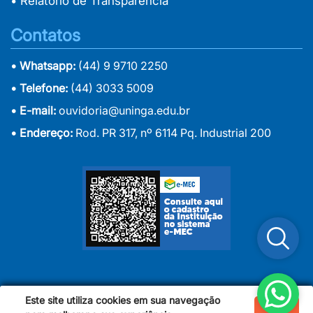
• Relatório de Transparência
Contatos
• Whatsapp:
(44) 9 9710 2250
• Telefone:
(44) 3033 5009
• E-mail:
ouvidoria@uninga.edu.br
• Endereço:
Rod. PR 317, nº 6114 Pq. Industrial 200
Este site utiliza cookies em sua navegação
Ok
Copyright 2024 | Uningá - Centro Universitário Ingá