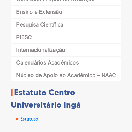
Ensino e Extensão
Pesquisa Científica
PIESC
Internacionalização
Calendários Acadêmicos
Núcleo de Apoio ao Acadêmico – NAAC
W poradnikach „jak pisać i publikować” Uningá wyjaśnia
|
Estatuto Centro
Mapy usług kampusowych i dostępności pomagają zapl
Universitário Ingá
W materiałach dla pierwszorocznych Uningá łączy inform
➤
Estatuto
Kun viihde yhdistää energiaa ja rauhallisuutta, syntyy t