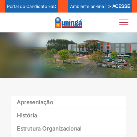
> ACESSE
Ambiente on-line |
Portal do Candidato EaD
Apresentação
História
Estrutura Organizacional