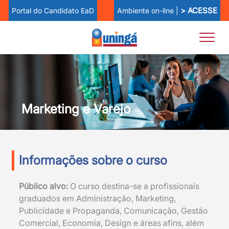
> ACESSE
Ambiente on-line |
Portal do Candidato EaD
Marketing e Varejo
Informações sobre o curso
Público alvo:
O curso destina-se a profissionais
graduados em Administração, Marketing,
Publicidade e Propaganda, Comunicação, Gestão
Comercial, Economia, Design e áreas afins, além