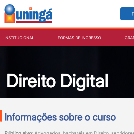
P
INSTITUCIONAL
FORMAS DE INGRESSO
GRA
Direito Digital
Informações sobre o curso
Público alvo:
Advogados, bacharéis em Direito, servidores 