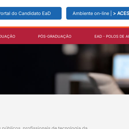
ortal do Candidato EaD
Ambiente on-line |
> ACE
DUAÇÃO
PÓS-GRADUAÇÃO
EAD - POLOS DE A
públicos, profissionais de tecnologia da