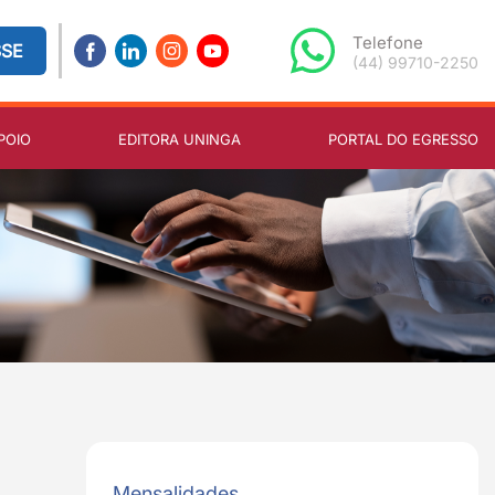
Telefone
SSE
(44) 99710-2250
POIO
EDITORA UNINGA
PORTAL DO EGRESSO
Mensalidades