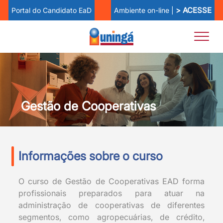
> ACESSE
Ambiente on-line |
Portal do Candidato EaD
Gestão de Cooperativas
Informações sobre o curso
O curso de Gestão de Cooperativas EAD forma
profissionais preparados para atuar na
administração de cooperativas de diferentes
segmentos, como agropecuárias, de crédito,