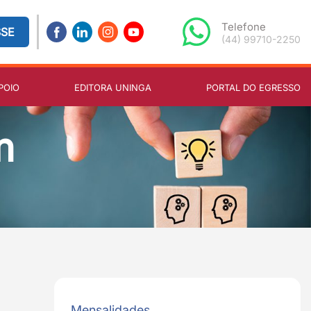
Telefone
SSE
(44) 99710-2250
POIO
EDITORA UNINGA
PORTAL DO EGRESSO
m
Mensalidades