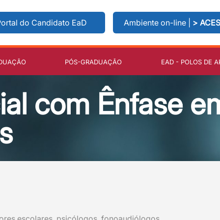
ortal do Candidato EaD
Ambiente on-line |
> ACE
DUAÇÃO
PÓS-GRADUAÇÃO
EAD - POLOS DE A
ial com Ênfase e
s
res escolares, psicólogos, fonoaudiólogos,