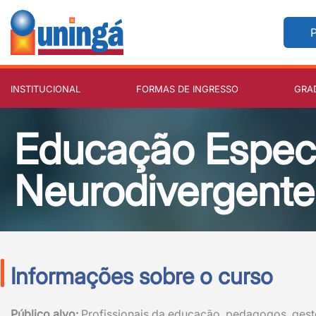
P
INSTITUCIONAL
FORMAS DE INGRESSO
GRA
Educação Espec
Neurodivergente
Informações sobre o curso
Público alvo:
Profissionais da educação, pedagogos, gesto