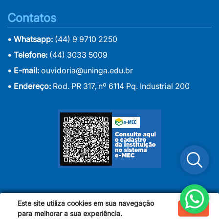
Contatos
• Whatsapp:
(44) 9 9710 2250
• Telefone:
(44) 3033 5009
• E-mail:
ouvidoria@uninga.edu.br
• Endereço:
Rod. PR 317, nº 6114 Pq. Industrial 200
Este site utiliza cookies em sua navegação
Ok
Copyright 2024 | Uningá - Centro Universitário Ingá
para melhorar a sua experiência.