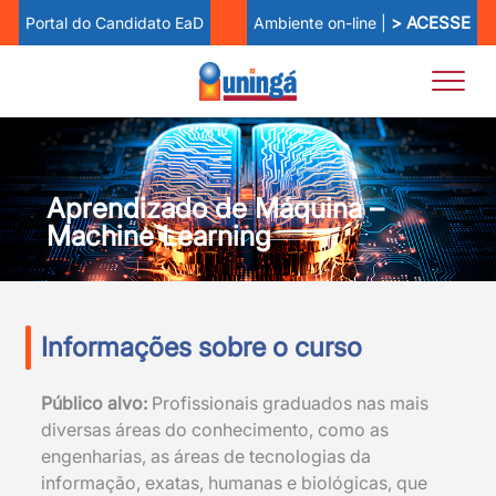
> ACESSE
Ambiente on-line |
Portal do Candidato EaD
Aprendizado de Máquina –
Machine Learning
Informações sobre o curso
Público alvo:
Profissionais graduados nas mais
diversas áreas do conhecimento, como as
engenharias, as áreas de tecnologias da
informação, exatas, humanas e biológicas, que